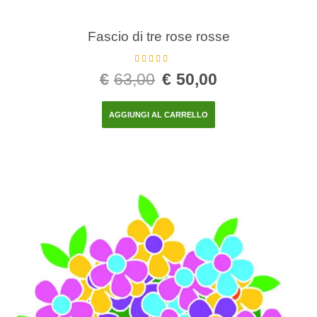
Fascio di tre rose rosse
Valutato
5.00
€
63,00
€
50,00
su 5
AGGIUNGI AL CARRELLO