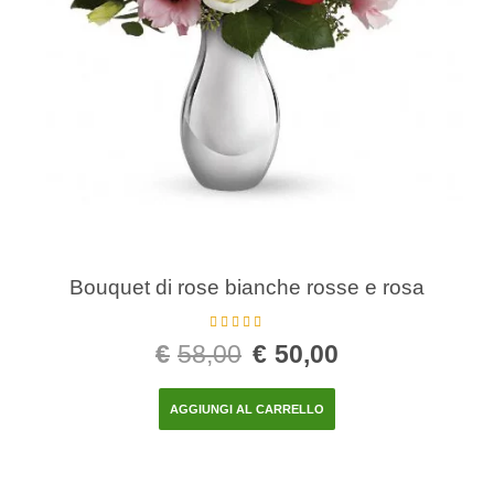
Bouquet di rose bianche rosse e rosa
Valutato
€
58,00
€
50,00
4.00
su 5
AGGIUNGI AL CARRELLO