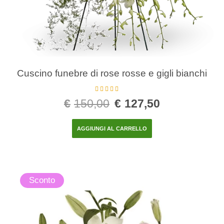
Cuscino funebre di rose rosse e gigli bianchi
Valutato
5.00
€
150,00
€
127,50
su 5
AGGIUNGI AL CARRELLO
Sconto