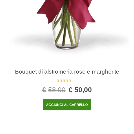
Bouquet di alstromeria rose e margherite
Valutato
5.00
€
58,00
€
50,00
su 5
AGGIUNGI AL CARRELLO