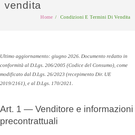
vendita
Fiori & Cioccolatini
Piante
OFFERTE
Home
/
Condizioni E Termini Di Vendita
Fiori & Liquori
Piante grasse
Offerte -10%
RICORRENZE
Cesti
Offerte -15%
Festa della mamma
ROSE
Offerte -20%
Festa della donna
Composizioni a forma di cuore
LUTTO
Ultimo aggiornamento: giugno 2026. Documento redatto in
San Valentino
Rose di colore rosso
BLOG
conformità al D.Lgs. 206/2005 (Codice del Consumo), come
Compleanno
Rose di colore arancio
modificato dal D.Lgs. 26/2023 (recepimento Dir. UE
2019/2161), e al D.Lgs. 170/2021.
Natale
Rose di colore bianco
Festa del papà
Rose di colore giallo
Art. 1 — Venditore e informazioni
Pasqua
Rose di colore rosa
precontrattuali
Bouquet
Rose numero preciso
Amore
Rose di colori misti