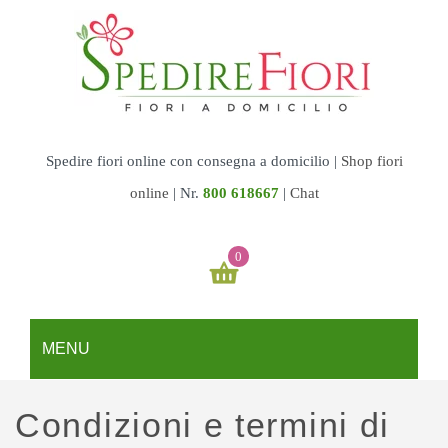
Spedire fiori online con consegna a domicilio |
Shop fiori
online
|
Nr.
800 618667
|
Chat
0
Il tuo carrello è vuoto
MENU
€
0,00
SUBTOTALE:
REGALI
Condizioni e termini di
Fiori & Torte
GARDEN