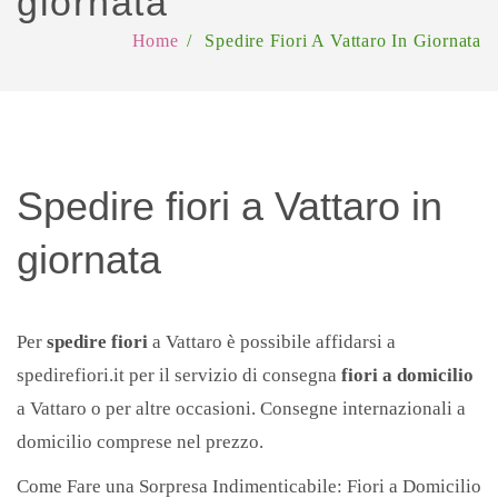
giornata
Fiori & Cioccolatini
Piante
OFFERTE
Home
/
Spedire Fiori A Vattaro In Giornata
Fiori & Liquori
Piante grasse
Offerte -10%
RICORRENZE
Cesti
Offerte -15%
Festa della mamma
ROSE
Offerte -20%
Festa della donna
Composizioni a forma di cuore
LUTTO
Spedire fiori a Vattaro in
San Valentino
Rose di colore rosso
BLOG
giornata
Compleanno
Rose di colore arancio
Natale
Rose di colore bianco
Per
spedire fiori
a Vattaro è possibile affidarsi a
Festa del papà
Rose di colore giallo
spedirefiori.it per il servizio di consegna
fiori a domicilio
Pasqua
Rose di colore rosa
a Vattaro o per altre occasioni. Consegne internazionali a
Bouquet
Rose numero preciso
domicilio comprese nel prezzo.
Amore
Rose di colori misti
Come Fare una Sorpresa Indimenticabile: Fiori a Domicilio