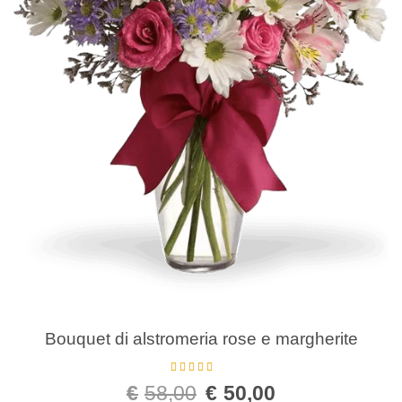
Bouquet di alstromeria rose e margherite
Valutato
5.00
€
58,00
€
50,00
su 5