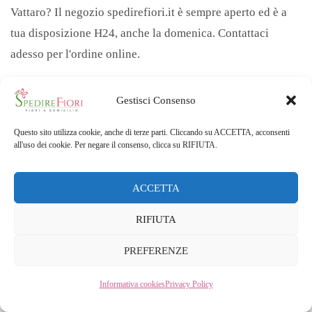
Vattaro? Il negozio spedirefiori.it è sempre aperto ed è a
tua disposizione H24, anche la domenica. Contattaci
adesso per l'ordine online.
Gestisci Consenso
Questo sito utilizza cookie, anche di terze parti. Cliccando su ACCETTA, acconsenti
all'uso dei cookie. Per negare il consenso, clicca su RIFIUTA.
ACCETTA
RIFIUTA
Paesi Bassi: Spedire online fiori e piante con consegna a
domicilio:
Aalburg
,
Albrandswaard
,
Almere
,
Coevorden
,
PREFERENZE
Heiloo
,
Helmond
,
Lisse
,
Mook en Middelaar
,
Oirschot
,
Weert
.
Informativa cookies
Privacy Policy