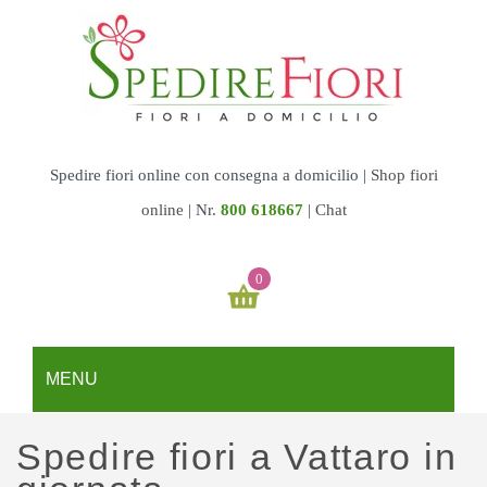
Spedire fiori online con consegna a domicilio |
Shop fiori
online
|
Nr.
800 618667
|
Chat
0
Il tuo carrello è vuoto
MENU
€
0,00
SUBTOTALE:
REGALI
Spedire fiori a Vattaro in
Fiori & Torte
GARDEN