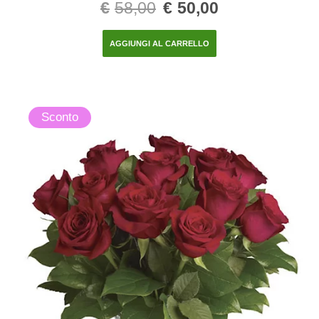
Valutato
€
58,00
€
50,00
4.00
su 5
AGGIUNGI AL CARRELLO
Sconto