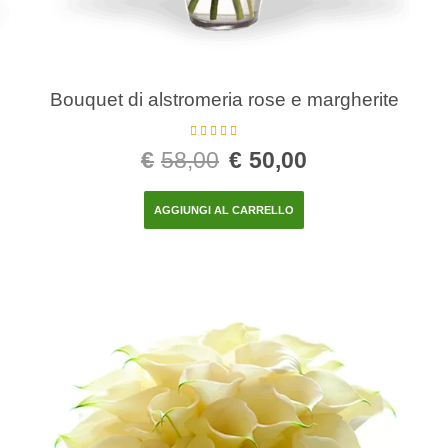
Bouquet di alstromeria rose e margherite
Valutato
5.00
€
58,00
€
50,00
su 5
AGGIUNGI AL CARRELLO