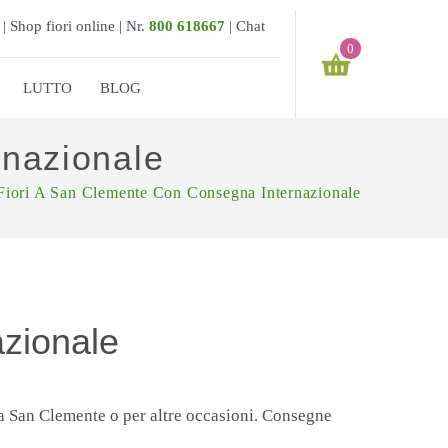
 |
Shop fiori online
|
Nr.
800 618667
|
Chat
0
LUTTO
BLOG
Il tuo carrello è vuoto
rnazionale
€
0,00
SUBTOTALE:
Fiori A San Clemente Con Consegna Internazionale
azionale
a San Clemente o per altre occasioni. Consegne