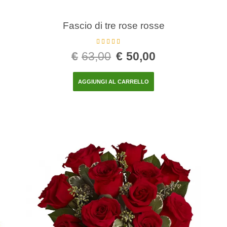
Fascio di tre rose rosse
Valutato
5.00
€
63,00
€
50,00
su 5
AGGIUNGI AL CARRELLO