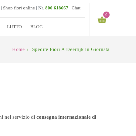
 |
Shop fiori online
|
Nr.
800 618667
|
Chat
0
LUTTO
BLOG
Il tuo carrello è vuoto
Home
/
Spedire Fiori A Deerlijk In Giornata
€
0,00
SUBTOTALE:
ni nel servizio di
consegna internazionale di