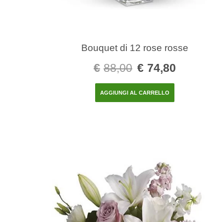
Bouquet di 12 rose rosse
€
88,00
€
74,80
AGGIUNGI AL CARRELLO