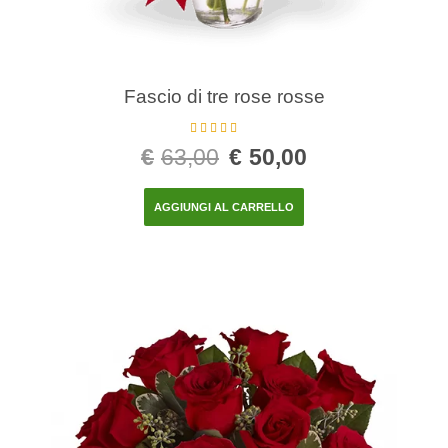
Fascio di tre rose rosse
Valutato
5.00
€
63,00
€
50,00
su 5
AGGIUNGI AL CARRELLO