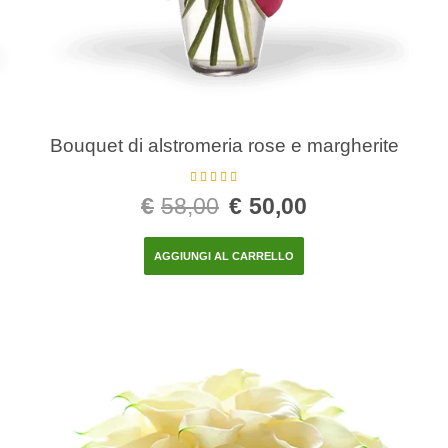
Bouquet di alstromeria rose e margherite
Valutato
5.00
€
58,00
€
50,00
su 5
AGGIUNGI AL CARRELLO