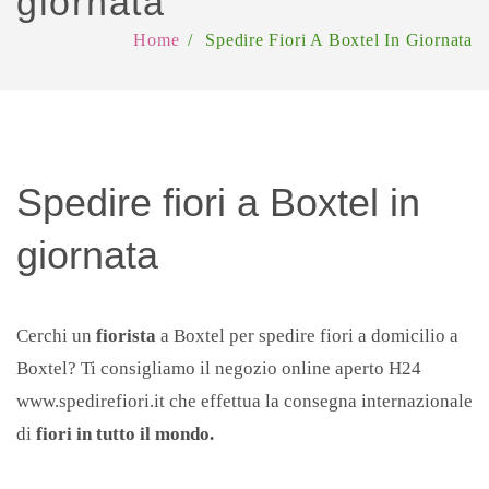
giornata
Fiori & Cioccolatini
Piante
OFFERTE
Home
/
Spedire Fiori A Boxtel In Giornata
Fiori & Liquori
Piante grasse
Offerte -10%
RICORRENZE
Cesti
Offerte -15%
Festa della mamma
ROSE
Offerte -20%
Festa della donna
Composizioni a forma di cuore
LUTTO
Spedire fiori a Boxtel in
San Valentino
Rose di colore rosso
BLOG
giornata
Compleanno
Rose di colore arancio
Natale
Rose di colore bianco
Cerchi un
fiorista
a Boxtel per spedire fiori a domicilio a
Festa del papà
Rose di colore giallo
Boxtel? Ti consigliamo il negozio online aperto H24
Pasqua
Rose di colore rosa
www.spedirefiori.it che effettua la consegna internazionale
Bouquet
Rose numero preciso
di
fiori in tutto il mondo.
Amore
Rose di colori misti