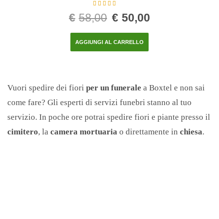
Valutato
5.00
€
58,00
€
50,00
su 5
AGGIUNGI AL CARRELLO
Vuori spedire dei fiori
per un funerale
a Boxtel e non sai
come fare? Gli esperti di servizi funebri stanno al tuo
servizio. In poche ore potrai spedire fiori e piante presso il
cimitero
, la
camera mortuaria
o direttamente in
chiesa
.