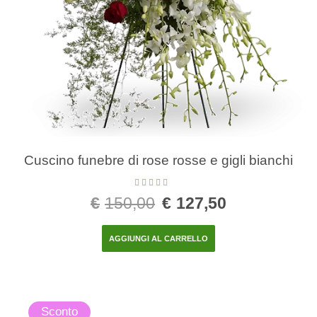
Cuscino funebre di rose rosse e gigli bianchi
Valutato
5.00
€
150,00
€
127,50
su 5
AGGIUNGI AL CARRELLO
Sconto