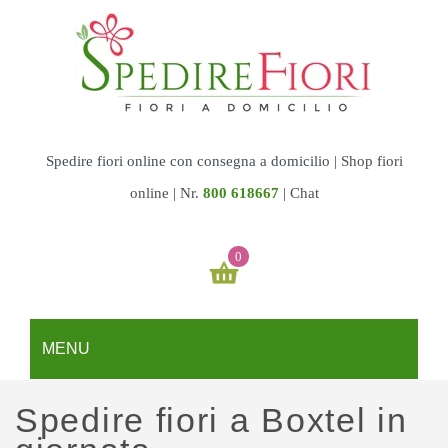
Spedire fiori online con consegna a domicilio |
Shop fiori
online
|
Nr.
800 618667
|
Chat
0
Il tuo carrello è vuoto
MENU
€
0,00
SUBTOTALE:
REGALI
Spedire fiori a Boxtel in
Fiori & Torte
GARDEN