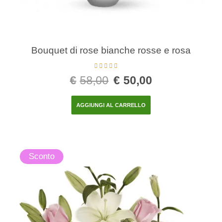
Bouquet di rose bianche rosse e rosa
Valutato
€
58,00
€
50,00
4.00
su 5
AGGIUNGI AL CARRELLO
Sconto