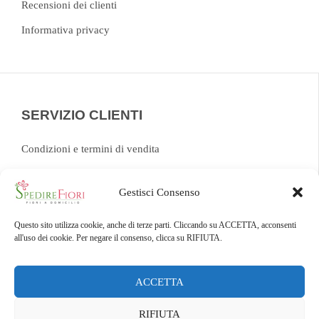
Recensioni dei clienti
Informativa privacy
SERVIZIO CLIENTI
Condizioni e termini di vendita
FAQ
Gestisci Consenso
Chat
Tracking ordine
Questo sito utilizza cookie, anche di terze parti. Cliccando su ACCETTA, acconsenti
all'uso dei cookie. Per negare il consenso, clicca su RIFIUTA.
Modulo di recesso
ACCETTA
RIFIUTA
Copyright © - Tutti i diritti riservati -
Spedirefiori.it
-