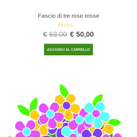
Fascio di tre rose rosse
Valutato
5.00
€
63,00
€
50,00
su 5
AGGIUNGI AL CARRELLO