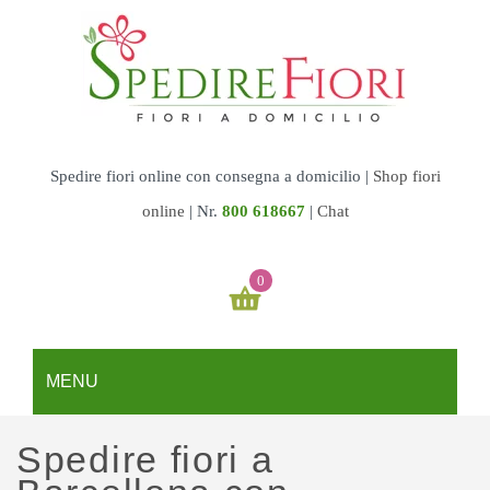
Spedire fiori online con consegna a domicilio |
Shop fiori
online
|
Nr.
800 618667
|
Chat
0
Il tuo carrello è vuoto
MENU
€
0,00
SUBTOTALE:
REGALI
Spedire fiori a
Fiori & Torte
GARDEN