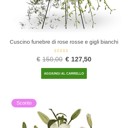
Cuscino funebre di rose rosse e gigli bianchi
Valutato
5.00
€
150,00
€
127,50
su 5
AGGIUNGI AL CARRELLO
Sconto