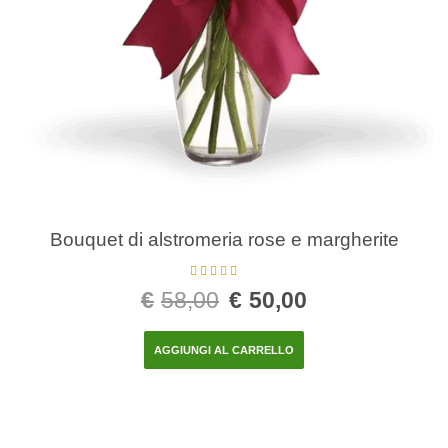
Bouquet di alstromeria rose e margherite
Valutato
5.00
€
58,00
€
50,00
su 5
AGGIUNGI AL CARRELLO