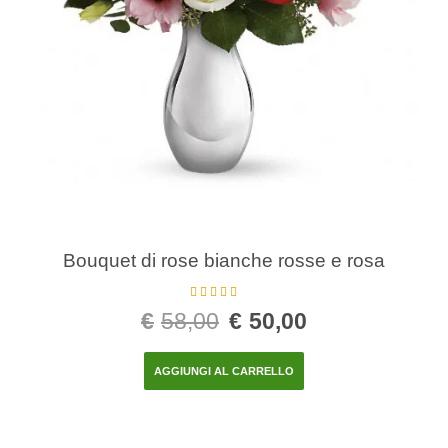
Bouquet di rose bianche rosse e rosa
Valutato
€
58,00
€
50,00
4.00
su 5
AGGIUNGI AL CARRELLO